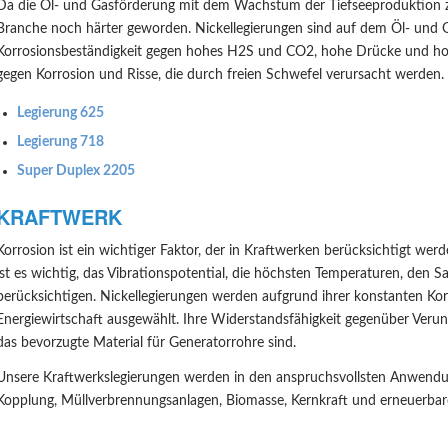
Da die Öl- und Gasförderung mit dem Wachstum der Tiefseeproduktion zu
Branche noch härter geworden. Nickellegierungen sind auf dem Öl- und Gas
Korrosionsbeständigkeit gegen hohes H2S und CO2, hohe Drücke und hoh
gegen Korrosion und Risse, die durch freien Schwefel verursacht werden.
Legierung 625
Legierung 718
Super Duplex 2205
KRAFTWERK
Korrosion ist ein wichtiger Faktor, der in Kraftwerken berücksichtigt we
ist es wichtig, das Vibrationspotential, die höchsten Temperaturen, den S
berücksichtigen. Nickellegierungen werden aufgrund ihrer konstanten Kor
Energiewirtschaft ausgewählt. Ihre Widerstandsfähigkeit gegenüber Veru
das bevorzugte Material für Generatorrohre sind.
Unsere Kraftwerkslegierungen werden in den anspruchsvollsten Anwendu
Kopplung, Müllverbrennungsanlagen, Biomasse, Kernkraft und erneuerbare