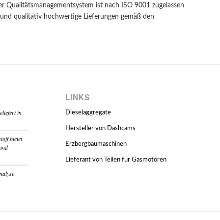
er Qualitätsmanagementsystem ist nach ISO 9001 zugelassen
he und qualitativ hochwertige Lieferungen gemäß den
LINKS
iefert in
Dieselaggregate
Hersteller von Dashcams
off bietet
Erzbergbaumaschinen
 und
Lieferant von Teilen für Gasmotoren
nalyse