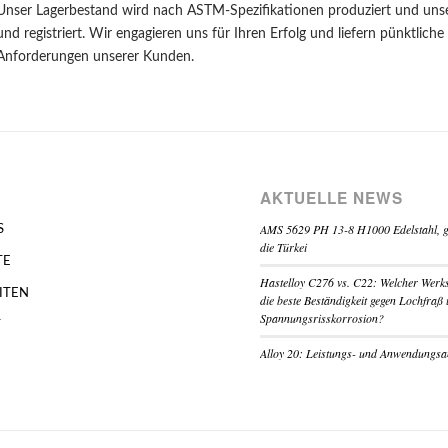
Unser Lagerbestand wird nach ASTM-Spezifikationen produziert und uns
und registriert. Wir engagieren uns für Ihren Erfolg und liefern pünktlic
Anforderungen unserer Kunden.
AKTUELLE NEWS
AMS 5629 PH 13-8 H1000 Edelstahl, gel
S
die Türkei
TE
Hastelloy C276 vs. C22: Welcher Werkst
ITEN
die beste Beständigkeit gegen Lochfraß
Spannungsrisskorrosion?
T
Alloy 20: Leistungs- und Anwendungsa