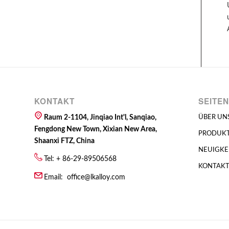
KONTAKT
SEITEN
Raum 2-1104, Jinqiao Int'l, Sanqiao,
ÜBER UN
Fengdong New Town, Xixian New Area,
PRODUK
Shaanxi FTZ, China
NEUIGKE
Tel: + 86-29-89506568
KONTAK
Email:
office@lkalloy.com