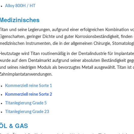
A
lloy 800H / HT
Medizinisches
Titan und seine Legierungen, aufgrund einer erfolgreichen Kombination v
Eigenschaften, geringer Dichte und guter Korrosionsbeständigkeit, finden
medizinischen Instrumenten, die in der allgemeinen Chirurgie, Stomatolo
Heutzutage wird Titan routinemäßig in der Dentalindustrie für Implanta
wurde auf dem Dentalmarkt aufgrund seiner absoluten Beständigkeit gegen
und seines niedrigen Moduls als bevorzugtes Metall ausgewählt. Titan ist
Zahnimplantatanwendungen.
Kommerziell reine Sorte 1
Kommerziell reine Sorte 2
Titanlegierung Grade 5
Titanlegierung Grade 23
ÖL & GAS